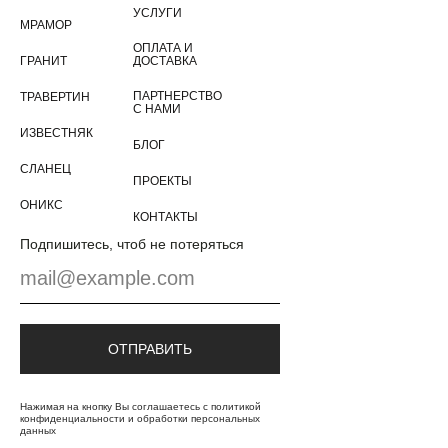
УСЛУГИ
МРАМОР
ОПЛАТА И
ГРАНИТ
ДОСТАВКА
ПАРТНЕРСТВО
ТРАВЕРТИН
С НАМИ
ИЗВЕСТНЯК
+7
БЛОГ
СЛАНЕЦ
ПРОЕКТЫ
ОНИКС
КОНТАКТЫ
ОТПРАВИТЬ
Подпишитесь, чтоб не потеряться
Нажимая на кнопку Вы соглашаетесь с политикой
конфиденциальности и обработки персональных данных
ОТПРАВИТЬ
Нажимая на кнопку Вы соглашаетесь с политикой
конфиденциальности и обработки персональных
данных