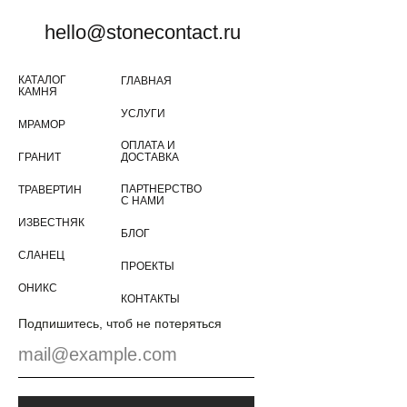
Работаем с квартирами, домами, офисами и
коммерческими помещениями, рассчитаем стоимость и
hello@stonecontact.ru
сроки под Ваш проект и предложим оптимальный вариант
отделки.
КАТАЛОГ
ГЛАВНАЯ
ПОДРОБНЕЕ О
КАМНЯ
СОТРУДНИЧЕСТВЕ
УСЛУГИ
МРАМОР
ОПЛАТА И
ГРАНИТ
ДОСТАВКА
ПАРТНЕРСТВО
ТРАВЕРТИН
С НАМИ
ИЗВЕСТНЯК
+7
БЛОГ
СЛАНЕЦ
ПРОЕКТЫ
ОНИКС
КОНТАКТЫ
ОТПРАВИТЬ
Подпишитесь, чтоб не потеряться
Нажимая на кнопку Вы соглашаетесь с политикой
конфиденциальности и обработки персональных данных