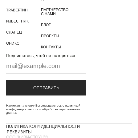
ПАРТНЕРСТВО
ТРАВЕРТИН
С НАМИ
ИЗВЕСТНЯК
+7
БЛОГ
СЛАНЕЦ
ПРОЕКТЫ
ОНИКС
КОНТАКТЫ
ОТПРАВИТЬ
Подпишитесь, чтоб не потеряться
Нажимая на кнопку Вы соглашаетесь с политикой
конфиденциальности и обработки персональных данных
ОТПРАВИТЬ
Нажимая на кнопку Вы соглашаетесь с политикой
конфиденциальности и обработки персональных
данных
ПОЛИТИКА КОНФИДЕНЦИАЛЬНОСТИ
РЕКВИЗИТЫ
ООО "КИВИ-СТОУН"©