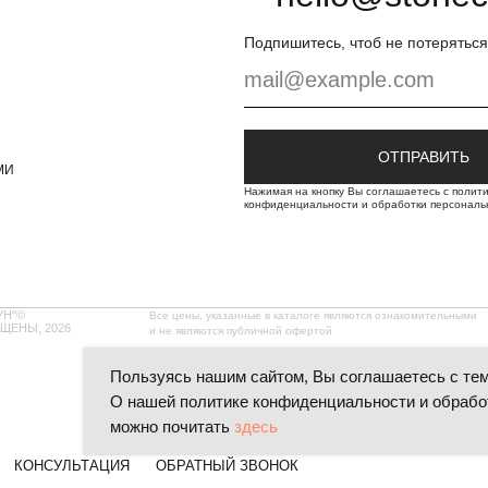
мерческими
Подпишитесь, чтоб не потеряться
 Ваш проект и
ОТПРАВИТЬ
Нажимая на кнопку Вы соглашаетесь с политикой
ОТПРАВИТЬ
конфиденциальности и обработки персональных дан
МИ
Нажимая на кнопку Вы соглашаетесь с полит
конфиденциальности и обработки персональ
УН"©
Все цены, указанные в каталоге являются ознакомительными
ЩЕНЫ, 2026
и не являются публичной офертой
Пользуясь нашим сайтом, Вы соглашаетесь с тем,
О нашей политике конфиденциальности и обрабо
можно почитать
здесь
КОНСУЛЬТАЦИЯ
ОБРАТНЫЙ ЗВОНОК