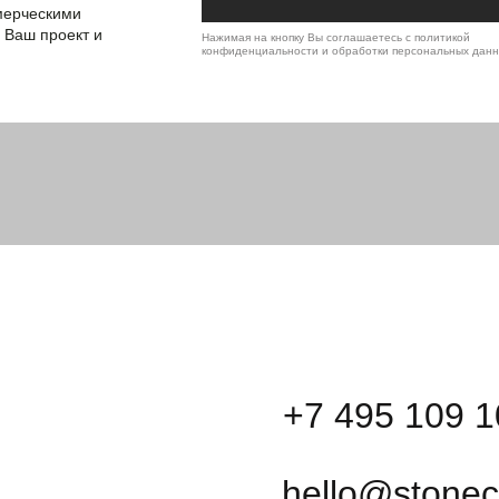
мерческими
 Ваш проект и
Нажимая на кнопку Вы соглашаетесь с политикой
конфиденциальности и обработки персональных дан
лгосрочных и
ских
+7 495 109 1
яжитесь с нами и
+7
hello@stonec
ва.