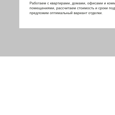
Работаем с квартирами, домами, офисами и ком
помещениями, рассчитаем стоимость и сроки под
предложим оптимальный вариант отделки.
Мы заинтересованы в до
взаимовыгодных партнер
отношениях
Для консультации или заказа в любом объеме, св
мы подберем оптимальные условия сотрудничест