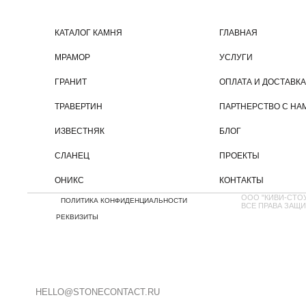
Работаем с квартирами, домами, офисами и ком
помещениями, рассчитаем стоимость и сроки под
КАТАЛОГ КАМНЯ
ГЛАВНАЯ
предложим оптимальный вариант отделки.
МРАМОР
УСЛУГИ
ГРАНИТ
ОПЛАТА И ДОСТАВКА
ПОДРОБНЕЕ О
СОТРУДНИЧЕСТВЕ
ТРАВЕРТИН
ПАРТНЕРСТВО С НА
ИЗВЕСТНЯК
БЛОГ
СЛАНЕЦ
ПРОЕКТЫ
ОНИКС
КОНТАКТЫ
ООО "КИВИ-СТО
ПОЛИТИКА КОНФИДЕНЦИАЛЬНОСТИ
ВСЕ ПРАВА ЗАЩИ
РЕКВИЗИТЫ
HELLO@STONECONTACT.RU