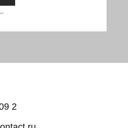
ных
09 2
ontact.ru