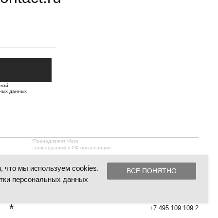
ных
икой
ных данных
*Пренадлежит Meta
- запрещенной в РФ организации
 что мы используем cookies.
ВСЕ ПОНЯТНО
тки персональных данных
*
+7 495 109 109 2